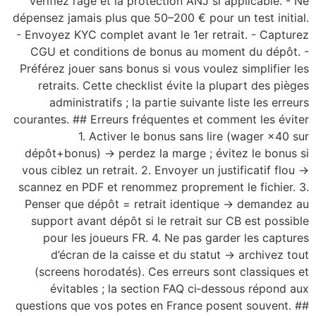
vérifiez l’âge et la protection ANJ si applicable. - Ne
dépensez jamais plus que 50–200 € pour un test initial.
- Envoyez KYC complet avant le 1er retrait. - Capturez
CGU et conditions de bonus au moment du dépôt. -
Préférez jouer sans bonus si vous voulez simplifier les
retraits. Cette checklist évite la plupart des pièges
administratifs ; la partie suivante liste les erreurs
courantes. ## Erreurs fréquentes et comment les éviter
1. Activer le bonus sans lire (wager ×40 sur
dépôt+bonus) → perdez la marge ; évitez le bonus si
vous ciblez un retrait. 2. Envoyer un justificatif flou →
scannez en PDF et renommez proprement le fichier. 3.
Penser que dépôt = retrait identique → demandez au
support avant dépôt si le retrait sur CB est possible
pour les joueurs FR. 4. Ne pas garder les captures
d’écran de la caisse et du statut → archivez tout
(screens horodatés). Ces erreurs sont classiques et
évitables ; la section FAQ ci‑dessous répond aux
questions que vos potes en France posent souvent. ##