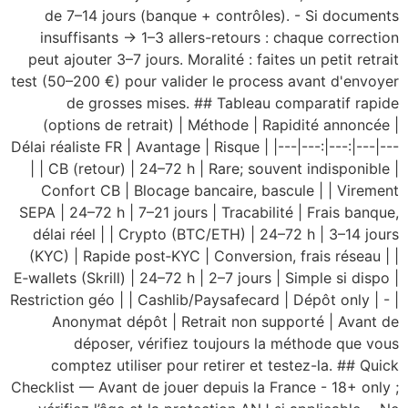
de 7–14 jours (banque + contrôles). - Si documents
insuffisants → 1–3 allers-retours : chaque correction
peut ajouter 3–7 jours. Moralité : faites un petit retrait
test (50–200 €) pour valider le process avant d'envoyer
de grosses mises. ## Tableau comparatif rapide
(options de retrait) | Méthode | Rapidité annoncée |
Délai réaliste FR | Avantage | Risque | |---|---:|---:|---|---
| | CB (retour) | 24–72 h | Rare; souvent indisponible |
Confort CB | Blocage bancaire, bascule | | Virement
SEPA | 24–72 h | 7–21 jours | Tracabilité | Frais banque,
délai réel | | Crypto (BTC/ETH) | 24–72 h | 3–14 jours
(KYC) | Rapide post‑KYC | Conversion, frais réseau | |
E‑wallets (Skrill) | 24–72 h | 2–7 jours | Simple si dispo |
Restriction géo | | Cashlib/Paysafecard | Dépôt only | - |
Anonymat dépôt | Retrait non supporté | Avant de
déposer, vérifiez toujours la méthode que vous
comptez utiliser pour retirer et testez-la. ## Quick
Checklist — Avant de jouer depuis la France - 18+ only ;