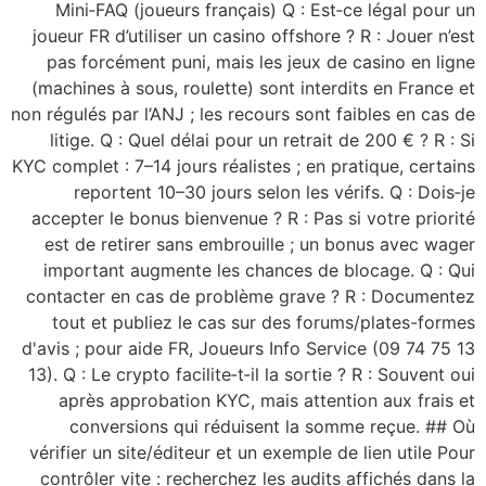
Mini‑FAQ (joueurs français) Q : Est‑ce légal pour un
joueur FR d’utiliser un casino offshore ? R : Jouer n’est
pas forcément puni, mais les jeux de casino en ligne
(machines à sous, roulette) sont interdits en France et
non régulés par l’ANJ ; les recours sont faibles en cas de
litige. Q : Quel délai pour un retrait de 200 € ? R : Si
KYC complet : 7–14 jours réalistes ; en pratique, certains
reportent 10–30 jours selon les vérifs. Q : Dois‑je
accepter le bonus bienvenue ? R : Pas si votre priorité
est de retirer sans embrouille ; un bonus avec wager
important augmente les chances de blocage. Q : Qui
contacter en cas de problème grave ? R : Documentez
tout et publiez le cas sur des forums/plates-formes
d'avis ; pour aide FR, Joueurs Info Service (09 74 75 13
13). Q : Le crypto facilite‑t‑il la sortie ? R : Souvent oui
après approbation KYC, mais attention aux frais et
conversions qui réduisent la somme reçue. ## Où
vérifier un site/éditeur et un exemple de lien utile Pour
contrôler vite : recherchez les audits affichés dans la