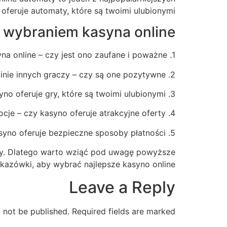
oferuje automaty, które są twoimi ulubionymi.
 wybraniem kasyna online
1. Sprawdź reputację kasyna online – czy jest ono zaufane i poważne?
2. Sprawdź opinie innych graczy – czy są one pozytywne?
3. Sprawdź ofertę gier – czy kasyno oferuje gry, które są twoimi ulubionymi?
4. Sprawdź bonusy i promocje – czy kasyno oferuje atrakcyjne oferty?
5. Sprawdź bezpieczeństwo płatności – czy kasyno oferuje bezpieczne sposoby płatności?
gry. Dlatego warto wziąć pod uwagę powyższe
kazówki, aby wybrać najlepsze kasyno online.
Leave a Reply
l not be published.
Required fields are marked