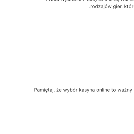
rodzajów gier, któ
Pamiętaj, że wybór kasyna online to ważn