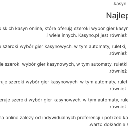
kasyn 
Najle
 polskich kasyn online, które oferują szeroki wybór gier kas
i wiele innych. Kasyno.pl jest równie
uje szeroki wybór gier kasynowych, w tym automaty, ruletki, 
również 
eruje szeroki wybór gier kasynowych, w tym automaty, ruletki,
również 
feruje szeroki wybór gier kasynowych, w tym automaty, ruletk
również 
 oferuje szeroki wybór gier kasynowych, w tym automaty, rulet
również 
a online zależy od indywidualnych preferencji i potrzeb 
warto dokładnie s