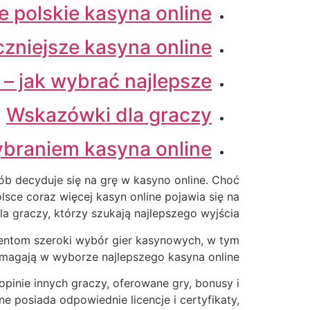
e polskie kasyna online
zniejsze kasyna online
– jak wybrać najlepsze?
Wskazówki dla graczy
braniem kasyna online
ób decyduje się na grę w kasyno online. Choć
lsce coraz więcej kasyn online pojawia się na
 graczy, którzy szukają najlepszego wyjścia.
lientom szeroki wybór gier kasynowych, w tym
omagają w wyborze najlepszego kasyna online.
opinie innych graczy, oferowane gry, bonusy i
 posiada odpowiednie licencje i certyfikaty,