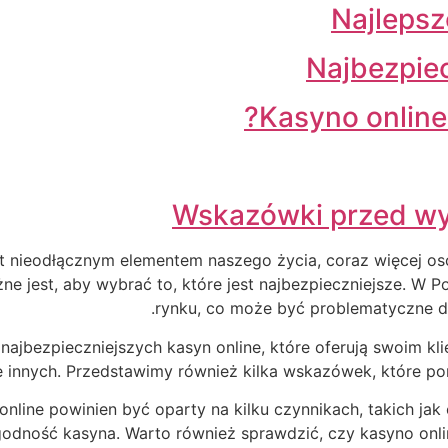
Najlepsz
Najbezpiec
Kasyno online 
Wskazówki przed wy
est nieodłącznym elementem naszego życia, coraz więcej os
e jest, aby wybrać to, które jest najbezpieczniejsze. W Po
rynku, co może być problematyczne dla
najbezpieczniejszych kasyn online, które oferują swoim k
ele innych. Przedstawimy również kilka wskazówek, które p
line powinien być oparty na kilku czynnikach, takich jak 
odność kasyna. Warto również sprawdzić, czy kasyno online