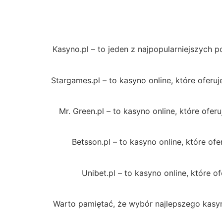
1. Kasyno.pl – to jeden z najpopularniejszych
2. Stargames.pl – to kasyno online, które ofer
3. Mr. Green.pl – to kasyno online, które of
4. Betsson.pl – to kasyno online, które o
5. Unibet.pl – to kasyno online, które
Warto pamiętać, że wybór najlepszego kasyn