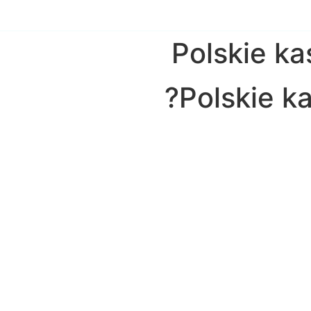
Polskie ka
Polskie ka