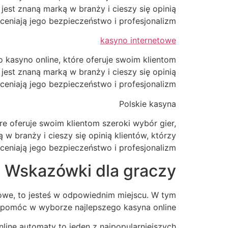
 jest znaną marką w branży i cieszy się opinią
oceniają jego bezpieczeństwo i profesjonalizm.
kasyno internetowe
o kasyno online, które oferuje swoim klientom
 jest znaną marką w branży i cieszy się opinią
oceniają jego bezpieczeństwo i profesjonalizm.
Polskie kasyna
re oferuje swoim klientom szeroki wybór gier,
 w branży i cieszy się opinią klientów, którzy
ceniają jego bezpieczeństwo i profesjonalizm.
Wskazówki dla graczy
etowe, to jesteś w odpowiednim miejscu. W tym
 pomóc w wyborze najlepszego kasyna online.
nline automaty to jeden z najpopularniejszych