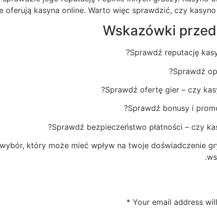
re oferują kasyna online. Warto więc sprawdzić, czy kasyno 
Wskazówki przed
y wybór, który może mieć wpływ na twoje doświadczenie 
ws
*
Your email address wil