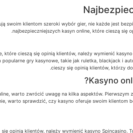
Najbezpiec
ują swoim klientom szeroki wybór gier, nie każde jest bezp
najbezpieczniejszych kasyn online, które cieszą się 
 które cieszą się opinią klientów, należy wymienić kasyno 
 popularne gry kasynowe, takie jak ruletka, blackjack i au
cieszy się opinią klientów, którzy d
Kasyno onli
ine, warto zwrócić uwagę na kilka aspektów. Pierwszym z n
nie, warto sprawdzić, czy kasyno oferuje swoim klientom b
ą się opinią klientów, należy wymienić kasyno Spincasino. T