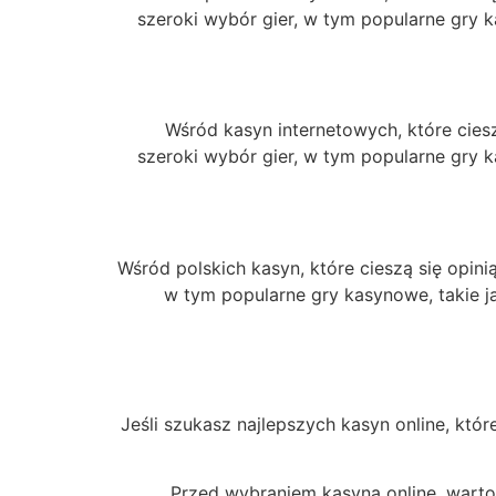
szeroki wybór gier, w tym popularne gry ka
Wśród kasyn internetowych, które ciesz
szeroki wybór gier, w tym popularne gry ka
Wśród polskich kasyn, które cieszą się opini
w tym popularne gry kasynowe, takie jak
Jeśli szukasz najlepszych kasyn online, któ
Przed wybraniem kasyna online, warto 