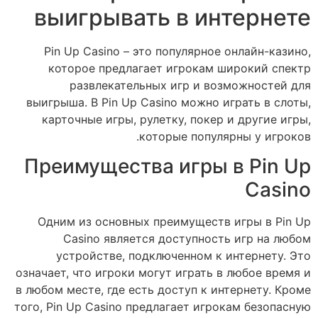
выигрывать в интернете
Pin Up Casino – это популярное онлайн-казино,
которое предлагает игрокам широкий спектр
развлекательных игр и возможностей для
выигрыша. В Pin Up Casino можно играть в слоты,
карточные игры, рулетку, покер и другие игры,
которые популярны у игроков.
Преимущества игры в Pin Up
Casino
Одним из основных преимуществ игры в Pin Up
Casino является доступность игр на любом
устройстве, подключенном к интернету. Это
означает, что игроки могут играть в любое время и
в любом месте, где есть доступ к интернету. Кроме
того, Pin Up Casino предлагает игрокам безопасную